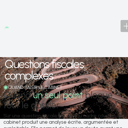
CABINET D'AVOCAT · DROIT FISCAL · ÎLE DE LA
RÉUNION
Questions fiscales
complexes
QUAND SAISIR LE CABINET
Quand
un seul point
bloque
tout le dossier
Sur une question fiscale qui sort du cadre courant, le
cabinet produit une analyse écrite, argumentée et