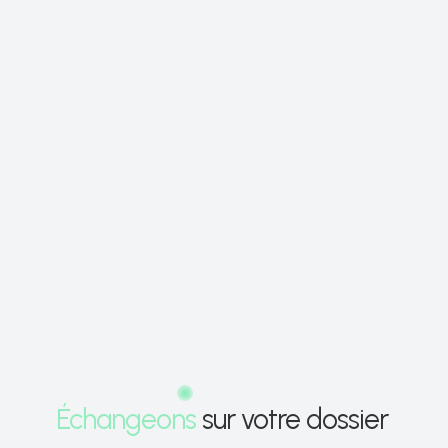
003
Contrôles et contentieux fiscaux
Contrôle fiscal en cours, proposition de rectification,
recours hiérarchiques, commissions, tribunal
administratif. Stratégie de défense et
représentation à chaque étape de la procédure.
En savoir plus
CONTACT
Échangeons
sur votre dossier